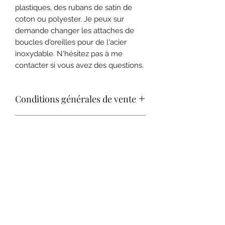
plastiques, des rubans de satin de
coton ou polyester. Je peux sur
demande changer les attaches de
boucles d'oreilles pour de l'acier
inoxydable. N'hésitez pas à me
contacter si vous avez des questions.
Conditions générales de vente
Consulter nos C.G.V. pour plus de
Expédition
renseignements sur les conditions de
retour.
Livraison en lettre bulle suivie.