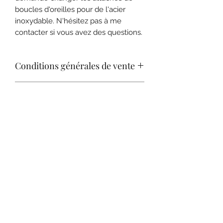
boucles d'oreilles pour de l'acier
inoxydable. N'hésitez pas à me
contacter si vous avez des questions.
Conditions générales de vente
Consulter nos C.G.V. pour plus de
Expédition
renseignements sur les conditions de
retour.
Livraison en lettre bulle suivie.