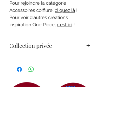
Pour rejoindre la catégorie
Accessoires coiffure,
cliquez là
!
Pour voir d'autres créations
inspiration One Piece,
c'est ici
!
Collection privée
Les figurines et goodies
accompagnant les créations fait-main
sont là en tant que décorations. Ils
font partie de ma collection
personnelle, ils ne sont pas à vendre
et ne sont donc pas inclus avec
l'article qu'ils mettent en valeur.