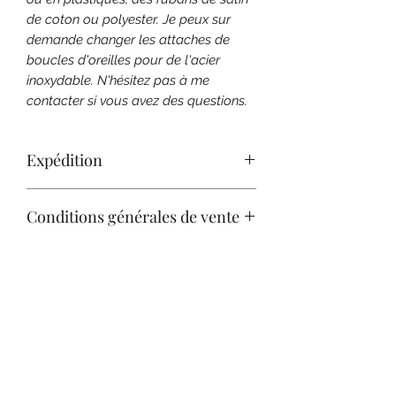
de coton ou polyester. Je peux sur
demande changer les attaches de
boucles d'oreilles pour de l'acier
inoxydable. N'hésitez pas à me
contacter si vous avez des questions.
Expédition
Envoi en lettre bulle suivie
Conditions générales de vente
Consultez nos C.G.V. pour plus de
Collection privée
renseignements sur les conditions de
retour.
Les figurines et goodies
accompagnant les créations fait-main
sont là en tant que décorations. Ils
font partie de ma collection
personnelle, ils ne sont pas à vendre