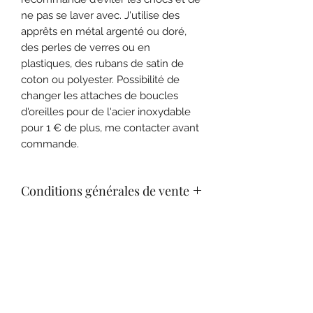
ne pas se laver avec. J'utilise des
apprêts en métal argenté ou doré,
des perles de verres ou en
plastiques, des rubans de satin de
coton ou polyester. Possibilité de
changer les attaches de boucles
d'oreilles pour de l'acier inoxydable
pour 1 € de plus, me contacter avant
commande.
Conditions générales de vente
Consulter nos C.G.V. pour plus de
Expédition
renseignements sur les conditions de
retour.
Livraison en lettre bulle suivie.